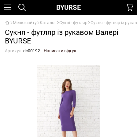
BYURSE
Меню сайту
Каталог
Сукні - футляр
Сукня - футляр із рука
Сукня - футляр із рукавом Валері
BYURSE
Артикул:
dc00192
Написати відгук