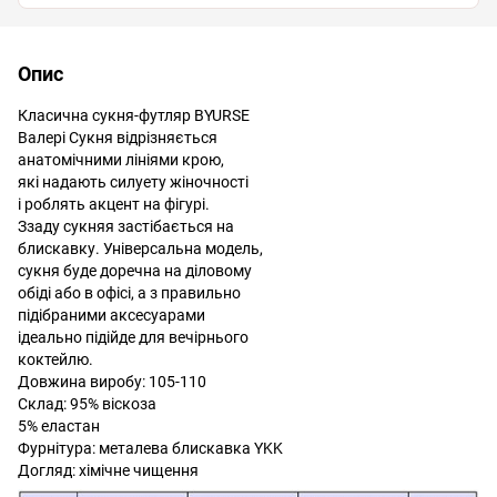
Опис
Класична сукня-футляр BYURSE
Валері Сукня відрізняється
анатомічними лініями крою,
які надають силуету жіночності
і роблять акцент на фігурі.
Ззаду сукняя застібається на
блискавку. Універсальна модель,
сукня буде доречна на діловому
обіді або в офісі, а з правильно
підібраними аксесуарами
ідеально підійде для вечірнього
коктейлю.
Довжина виробу: 105-110
Склад: 95% віскоза
5% еластан
Фурнітура: металева блискавка YKK
Догляд: хімічне чищення