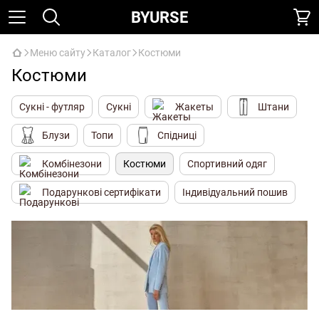
BYURSE
Меню сайту
Каталог
Костюми
Костюми
Сукні - футляр
Сукні
Жакеты
Штани
Блузи
Топи
Спідниці
Комбінезони
Костюми
Спортивний одяг
Подарункові сертифікати
Iндивідуальний пошив