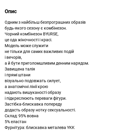
Опис
Одним з найбільш безпрограшних образів
будь-якого сезону є комбінезон.
Чорний комбінезон BYURSE,
це ода жіночності і красі.
Модель може служити
не тільки для самих важливих подій
і вечорів,
а й бути приголомшливим денним нарядом.
Завищена талія
і прямі штани
візуально подовжать силует,
а анатомічні лінії крою
надають вишуканості образу
і підкреслюють переваги фігури.
Застібка-блискавка попереду
додасть образу нотку сексуальності.
Склад: 95% вовна
5% еластан
Фурнітура: блискавка металева YKK