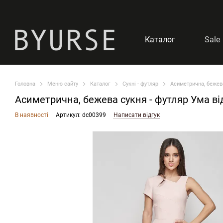
Перейти до основного контенту
Каталог
Sale
Головна
Меню сайту
Каталог
Сукні - футляр
Асиметрична, бежева
Асиметрична, бежева сукня - футляр Ума ві
В наявності
Артикул: dc00399
Написати відгук