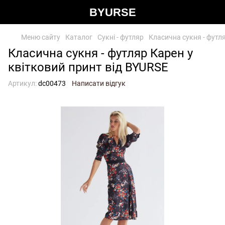
BYURSE
Меню сайту
Каталог
Сукні - футляр
Класична сукня - футл
Класична сукня - футляр Карен у
квітковий принт від BYURSE
Артикул:
dc00473
Написати відгук