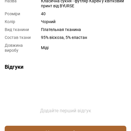
Назва
Класична сукня - футляр Карен у квітковий
принт від BYURSE
Розміри
40
Колір
Чорний
Вид тканини
Плательная тканина
Состав ткани
95% віскоза, 5% еластан
Довжина
Міді
виробу
Відгуки
Додайте перший відгук