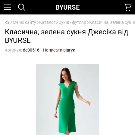
BYURSE
Меню сайту
Каталог
Сукні - футляр
Класична, зелена сукн
Класична, зелена сукня Джесіка від
BYURSE
Артикул:
dc00516
Написати відгук