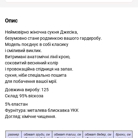
Опис
Неймовірно жіночна сукня Джесіка,
безумовно стане родзинкою вашого гардеробу.
Модель поєднує в собі класику
і сміливий виклик.
Витримані анатомічні лінії крою,
соковитий весняний колір
і провокаційна спідниця на запах.
сукня, ніби спеціально пошита
для побачення вашої мрії.
Довжина виробу: 125
Склад: 95% віскоза
5% еластан
Фурнітура: металева блискавка YKK
Догляд: хімічне чищення.