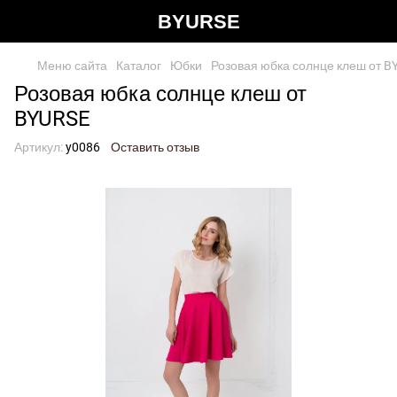
BYURSE
Меню сайта
Каталог
Юбки
Розовая юбка солнце клеш от B
Розовая юбка солнце клеш от
BYURSE
Артикул:
y0086
Оставить отзыв