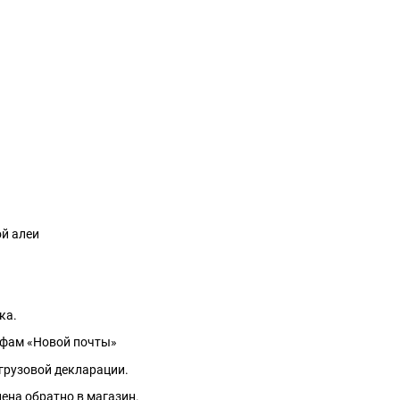
ой алеи
вка.
ифам «Новой почты»
грузовой декларации.
ена обратно в магазин.