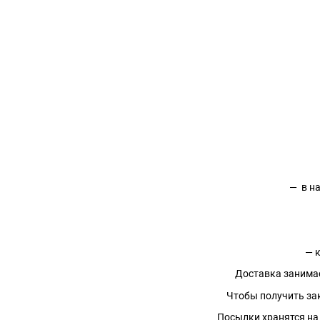
— в на
— к
Доставка занимает
Чтобы получить зака
Посылки хранятся на с