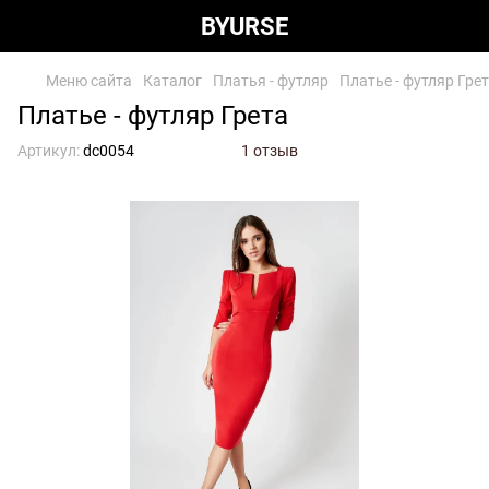
BYURSE
Меню сайта
Каталог
Платья - футляр
Платье - футляр Гре
Платье - футляр Грета
Артикул:
dc0054
1 отзыв