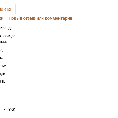
заказ
ки
Новый отзыв или комментарий
 бренда
 взгляда.
ная.
о,
ь.
тье
уди.
lly.
лния YKK