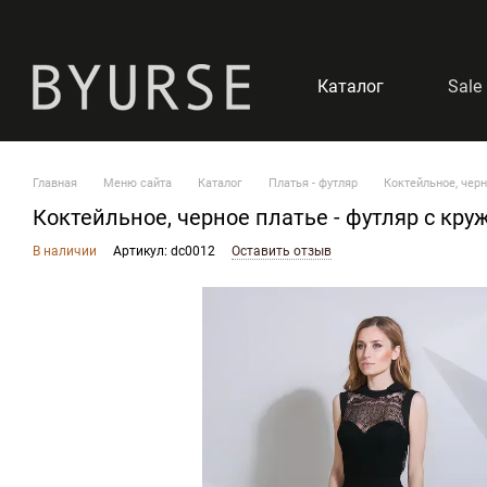
Перейти к основному контенту
Каталог
Sale
Главная
Меню сайта
Каталог
Платья - футляр
Коктейльное, черн
Коктейльное, черное платье - футляр с кру
В наличии
Артикул: dc0012
Оставить отзыв