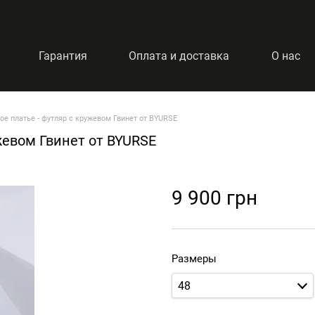
Гарантия
Оплата и доставка
О нас
ое платье - футляр с кружевом Гвинет от BYURSE
жевом Гвинет от BYURSE
9 900 грн
Размеры
48