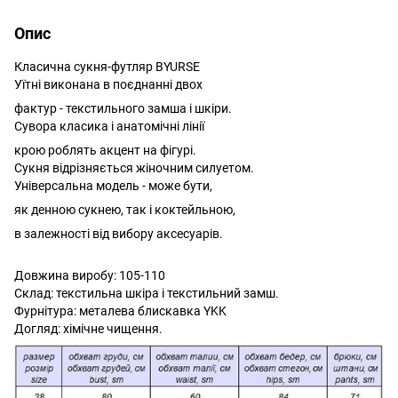
Опис
Класична сукня-футляр BYURSE
Уїтні виконана в поєднанні двох
фактур - текстильного замша і шкіри.
Сувора класика і анатомічні лінії
крою роблять акцент на фігурі.
Сукня відрізняється жіночним силуетом.
Універсальна модель - може бути,
як денною сукнею, так і коктейльною,
в залежності від вибору аксесуарів.
Довжина виробу: 105-110
Склад: текстильна шкіра і текстильний замш.
Фурнітура: металева блискавка YKK
Догляд: хімічне чищення.