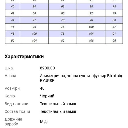
Характеристики
Ціна
8900.00
Назва
Асиметрична, чорна сукня - футляр Вітні від
BYURSE
Розміри
40
Колір
Чорний
Вид тканини
Текстильный замш
Состав ткани
Текстильный замш
Довжина
Міді
виробу