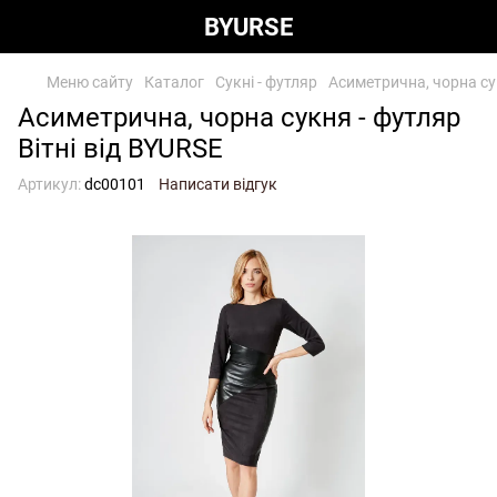
BYURSE
Меню сайту
Каталог
Сукні - футляр
Асиметрична, чорна сук
Асиметрична, чорна сукня - футляр
Вітні від BYURSE
Артикул:
dc00101
Написати відгук