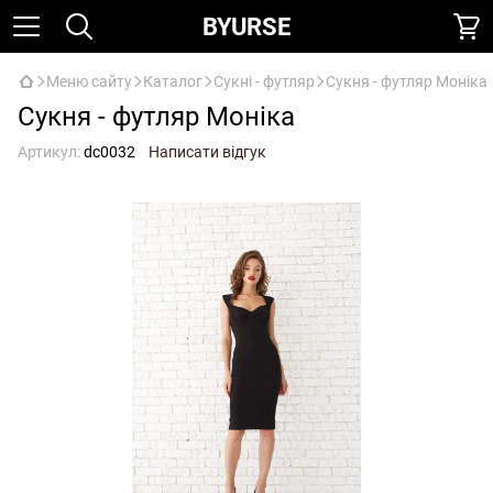
BYURSE
Меню сайту
Каталог
Сукні - футляр
Сукня - футляр Монiка
Сукня - футляр Монiка
Артикул:
dc0032
Написати відгук