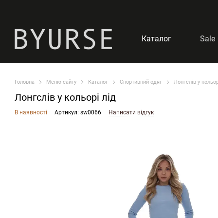
Перейти до основного контенту
Каталог
Sale
Головна
Меню сайту
Каталог
Спортивний одяг
Лонгслів у кольор
Лонгслів у кольорі лід
В наявності
Артикул: sw0066
Написати відгук