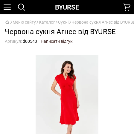
BYURSE
Меню сайту
Каталог
Сукні
Червона сукня Агнес від BYURS
Червона сукня Агнес від BYURSE
Артикул:
d00543
Написати відгук