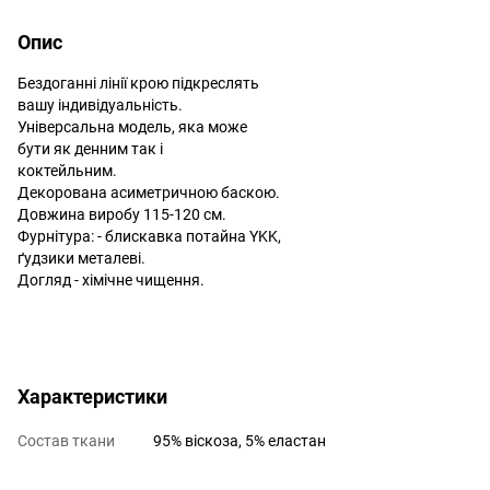
Опис
Бездоганні лінії крою підкреслять
вашу індивідуальність.
Універсальна модель, яка може
бути як денним так і
коктейльним.
Декорована асиметричною баскою.
Довжина виробу 115-120 см.
Фурнітура: - блискавка потайна YKK,
ґудзики металеві.
Догляд - хімічне чищення.
Характеристики
Состав ткани
95% віскоза, 5% еластан