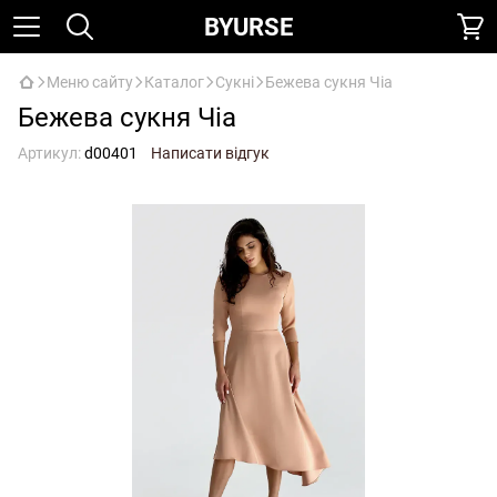
BYURSE
Меню сайту
Каталог
Сукні
Бежева сукня Чіа
Бежева сукня Чіа
Артикул:
d00401
Написати відгук