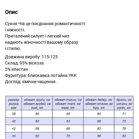
Опис
Сукня Чіа це поєднання романтичності
і ніжності.
Приталений силует і легкий низ
надають жіночності вашому образу
і стилю.
Довжина виробу: 115-125
Склад: 95% віскоза
5% еластан
Фурнітура: блискавка потайна YKK
Догляд: хімічне чищення.